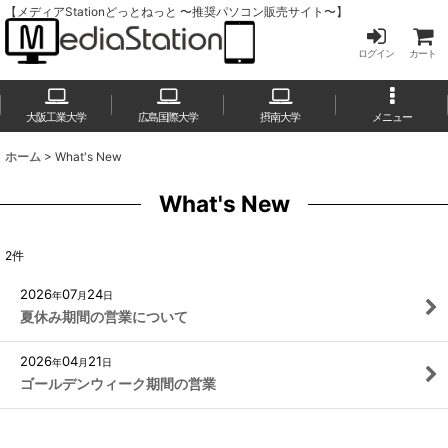
【メディアStationどっとねっと 〜推奨パソコン販売サイト〜】
ログイン
カート
大阪工業大学
広島国際大学
摂南大学
メニュー
ホーム
>
What's New
What's New
2
件
2026
07
24
年
月
日
夏休み期間の営業について
2026
04
21
年
月
日
ゴールデンウィーク期間の営業