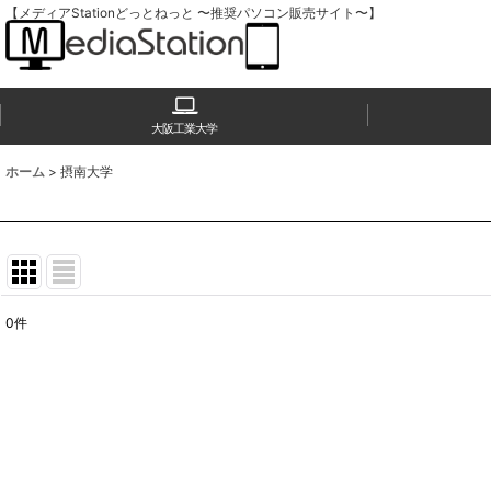
【メディアStationどっとねっと 〜推奨パソコン販売サイト〜】
大阪工業大学
ホーム
>
摂南大学
0
件
表示数
:
並び順
: