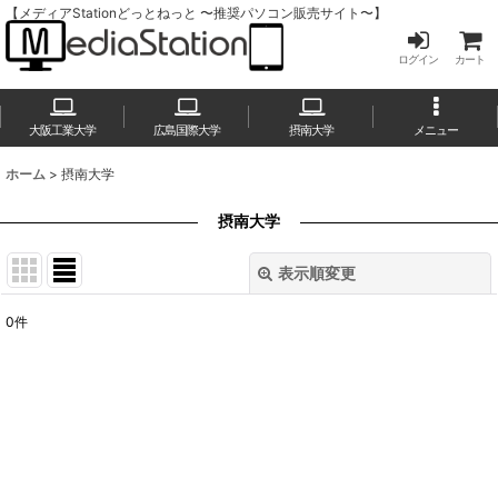
【メディアStationどっとねっと 〜推奨パソコン販売サイト〜】
ログイン
カート
大阪工業大学
広島国際大学
摂南大学
メニュー
ホーム
>
摂南大学
摂南大学
表示順変更
閉じる
0
件
表示数
:
並び順
:
絞り込む